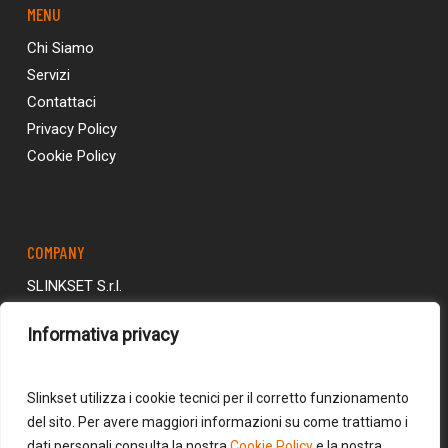
MENU
Chi Siamo
Servizi
Contattaci
Privacy Policy
Cookie Policy
COMPANY
SLINKSET S.r.l.
Via Fratelli Ruspoli, 2
Informativa privacy
00198 - Roma (RM)
P.I. 14928261008
slinkset@slinkset.it
Slinkset utilizza i cookie tecnici per il corretto funzionamento
del sito. Per avere maggiori informazioni su come trattiamo i
dati personali consulta la nostra
Cookie Policy
e la nostra